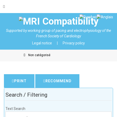
Supported by
working group of pacing and electrophysiology of the
French Society of Cardiology
Legal notice
Privacy policy
Non catégorisé
PRINT
RECOMMEND
Search / Filtering
Text Search