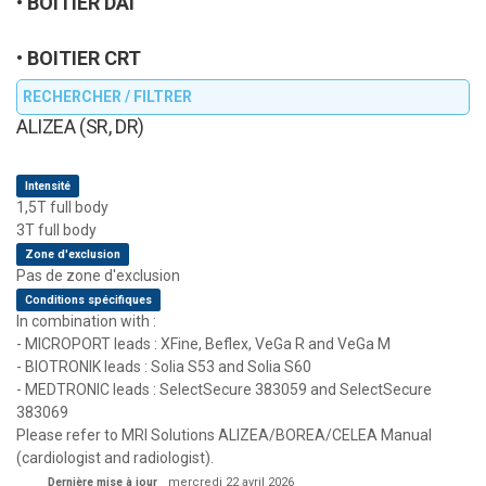
BOITIER DAI
BOITIER CRT
RECHERCHER / FILTRER
ALIZEA (SR, DR)
Intensité
1,5T full body
3T full body
Zone d'exclusion
Pas de zone d'exclusion
Conditions spécifiques
In combination with :
- MICROPORT leads : XFine, Beflex, VeGa R and VeGa M
- BIOTRONIK leads : Solia S53 and Solia S60
- MEDTRONIC leads : SelectSecure 383059 and SelectSecure
383069
Please refer to MRI Solutions ALIZEA/BOREA/CELEA Manual
(cardiologist and radiologist).
Dernière mise à jour
mercredi 22 avril 2026